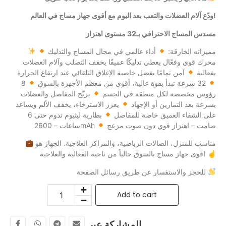
ودّع آلام العضلات والتعب بعد اليوم مع أقوى جهاز مساج في العالم!
مسدس المساج الاحترافي بـ32 مستوى اهتزاز
مميزاته الخارقة:
أداء عالمي في مجال المساج والتدليك
محرك قوي وفعّال يعطي تدليكًا عميقًا يخفف التصلب وآلام العضلات
بفعالية
آمن تمامًا بفضل خاصية الإغلاق التلقائي عند ارتفاع الحرارة
32 سرعة تبدأ بقوة عالية، أقوى من معظم الأجهزة بالسوق
8
رؤوس مخصصة لكل منطقة في الجسم
يريّح المفاصل والعضلات
بسرعة بعد التمارين أو الإجهاد
يعزز الاسترخاء، يخفف الألم ويساعد
على الشفاء العميق خاصة للمفاصل
بطارية ليثيوم تدوم حتى 6
صامت – اهتزاز قوي دون صوت مزعج
ساعات – 2600mAh
مناسب للمنزل، الصالات الرياضية، والمراكز العلاجية. الجهاز هو
اقوى جهاز مساج بالسوق حالياً من ناحية الفعالية والعلاجية ☝
للحجز والاستفسار عن طريق رسائل الصفحة
Add to cart
المشاركة عبر