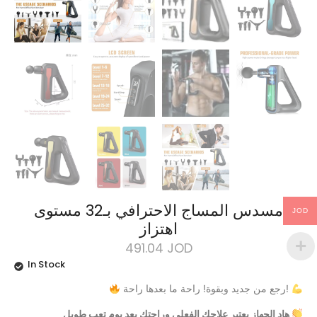
مسدس المساج الاحترافي بـ32 مستوى
JOD
اهتزاز
491.04
JOD
In Stock
رجع من جديد وبقوة! راحة ما بعدها راحة!
هاد الجهاز يعتبر علاجك الفعلي وراحتك بعد يوم تعب طويل