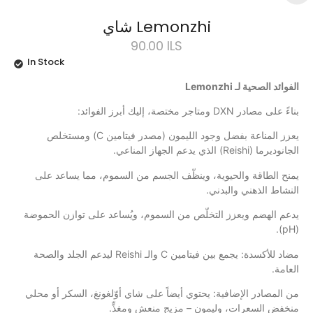
شاي Lemonzhi
90.00
ILS
In Stock
الفوائد الصحية لـ Lemonzhi
بناءً على مصادر DXN ومتاجر مختصة، إليك أبرز الفوائد:
يعزز المناعة بفضل وجود الليمون (مصدر فيتامين C) ومستخلص
الجانوديرما (Reishi) الذي يدعم الجهاز المناعي.
يمنح الطاقة والحيوية، وينظّف الجسم من السموم، مما يساعد على
النشاط الذهني والبدني.
يدعم الهضم ويعزز التخلّص من السموم، ويُساعد على توازن الحموضة
(pH).
مضاد للأكسدة: يجمع بين فيتامين C والـ Reishi ليدعم الجلد والصحة
العامة.
من المصادر الإضافية: يحتوي أيضاً على شاي أوّلغونغ، السكر أو محلي
منخفض السعرات، وليمون – مزيج منعش ومغذٍّ.