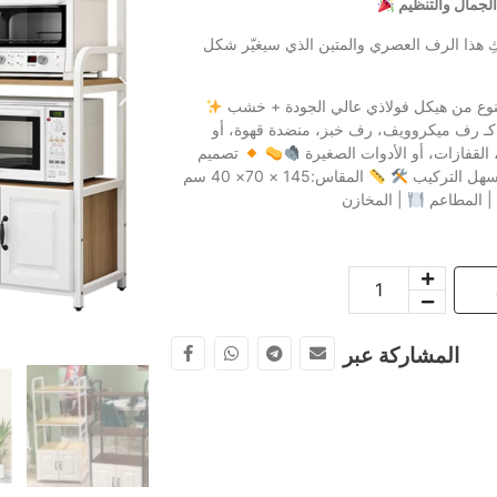
هذا الرف العصري والمتين الذي سيغيّر شكل
 هيكل فولاذي عالي الجودة + خشب MDF لضمان الثبات
كـ رف ميكروويف، رف خبز، منضدة قهوة، أو
القفازات، أو الأدوات الصغيرة
تصميم
هل التركيب
المقاس:145 × 70× 40 سم
 المطاعم
المشاركة عبر