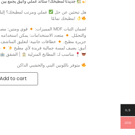
جديدنا لمطبخك! ستاند عملي وأنيق يجمع بين الجمال والتنظيم
هل تبحثين عن حل
عملي ومرتب لمطبخك؟ إليكِ 
مطبخك تمامًا!
المميزات:
قوي ومتين: مصنوع من
والتحمّل.
متعدد الاستخدامات: يمكن استخدامه 
جزيرة مطبخ.
خطافات جانبية: لتعليق المناشف، 
أنيق: يضيف لمسة جمالية فريدة لأي مطبخ
س
| المخازن
مناسب لـ: المطابخ المنزلية
| الشقق
|
متوفر باللونين البني والخشبي الداكن
Add to cart
ILS
JOD