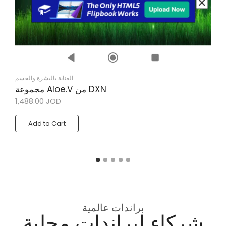
العناية بالبشرة والجسم
مجموعة Aloe.V من DXN
1,488.00
JOD
Add to Cart
براندات عالمية
شركاء لبراندات محلبة