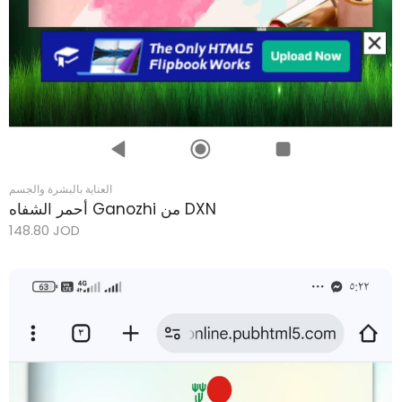
العناية بالبشرة والجسم
أحمر الشفاه Ganozhi من DXN
148.80
JOD